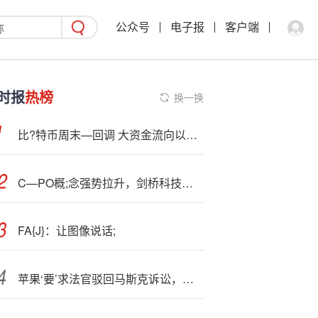
公众号
电子报
客户端
时报
热榜
换一换
比?特币周末—回调 大资金流向以太币
C—PO概;念强势拉升，剑桥科技涨停，源杰科技等大涨
FA{J}：让图像说话;
苹果‘要’求法官驳回马斯克诉讼，否认与OpenAI合作损害xAI