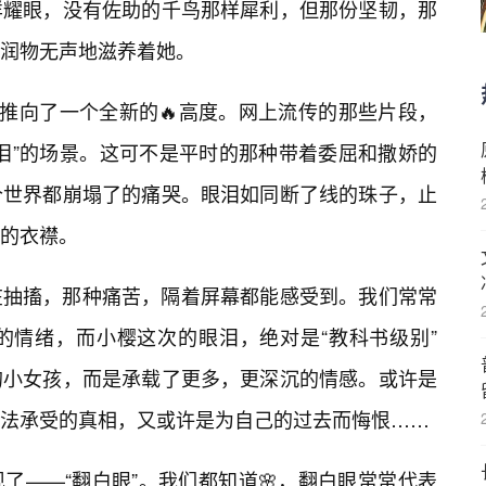
样耀眼，没有佐助的千鸟那样犀利，但那份坚韧，那
，润物无声地滋养着她。
她推向了一个全新的🔥高度。网上流传的那些片段，
泪”的场景。这可不是平时的那种带着委屈和撒娇的
个世界都崩塌了的痛哭。眼泪如同断了线的珠子，止
的衣襟。
在抽搐，那种痛苦，隔着屏幕都能感受到。我们常常
的情绪，而小樱这次的眼泪，绝对是“教科书级别”
的小女孩，而是承载了更多，更深沉的情感。或许是
法承受的真相，又或许是为自己的过去而悔恨……
了——“翻白眼”。我们都知道🌸，翻白眼常常代表