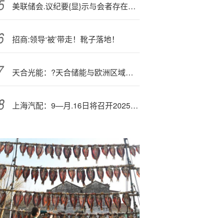
美联储会.议纪要{显}示与会者存在对美国国债市场脆弱性的担忧
招商:领导‘被’带走！靴子落地！
天合光能：?天合储能与欧洲区域客户签订超1GWh储能产品销售合同
上海汽配：9—月.16日将召开2025年半年度业绩说明会