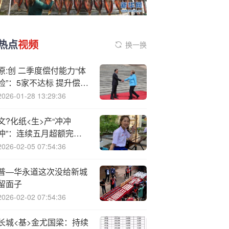
热点
视频
换一换
原:创 二季度偿付能力“体
检”：5家不达标 提升偿付
能力有何妙招
2026-01-28 13:29:36
文?化纸<生>产“冲冲
冲”：连续五月超额完成
产量目标！
2026-02-05 07:54:36
普—华永道这次没给新城
留面子
2026-02-02 07:54:36
长城<基>金尤国梁：持续