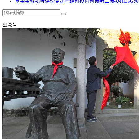
基金
金融
视听
评论
专题
产经
创投
科创板
新三板
投教
ESG
滚
公众号