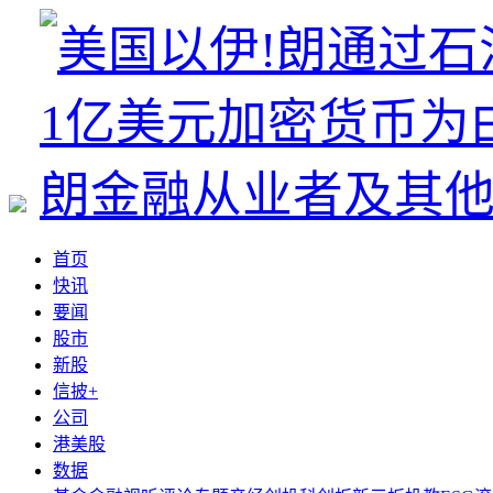
首页
快讯
要闻
股市
新股
信披+
公司
港美股
数据