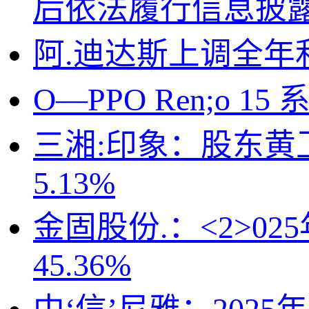
后依法履行信息披
阿.迪达斯上调全年
O—PPO Ren;o 
三湘:印象：股东黄
5.13%
金固股份.：<2>0
45.36%