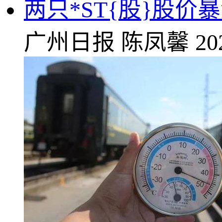
两只*ST{股}股
广州日报
陈凤馨
20